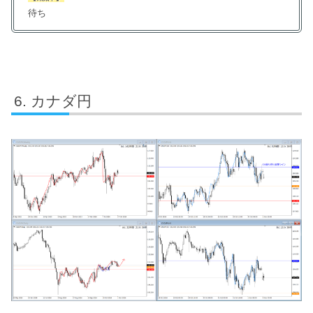
待ち
カナダ円