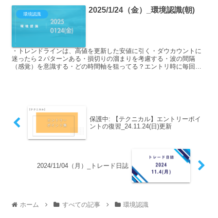
2025/1/24（金）_環境認識(朝)
環境認識
・トレンドラインは、高値を更新した安値に引く・ダウカウントに
迷ったら２パターンある・損切りの溜まりを考慮する・波の間隔
（感覚）を意識する・どの時間軸を狙ってる？エントリ時に毎回言
語化すること 今年のテーマは「待つ」 ドル円かユロ円で悩む。ユ...
保護中: 【テクニカル】エントリーポイ
ントの復習_24.11.24(日)更新
2024/11/04（月）_トレード日誌
ホーム
すべての記事
環境認識