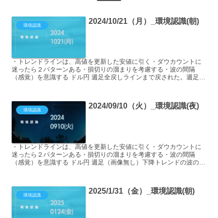
2024/10/21（月）_環境認識(朝)
環境認識
・トレンドラインは、高値を更新した安値に引く・ダウカウントに
迷ったら２パターンある・損切りの溜まりを考慮する・波の間隔
（感覚）を意識する ドル円 週足全戻しラインまで戻された。週足で
見ると明確に抜けていないので、トレンド転換したとは言えない...
2024/09/10（火）_環境認識(夜)
環境認識
・トレンドラインは、高値を更新した安値に引く・ダウカウントに
迷ったら２パターンある・損切りの溜まりを考慮する・波の間隔
（感覚）を意識する ドル円 週足（画像無し）下降トレンドの波の途
中2023年12月の安値付近に到達したので、反発するのか抜...
2025/1/31（金）_環境認識(朝)
環境認識