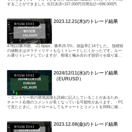
することができました 当日決済+107,000円月間合計+699,000円
2023.12.21(木)のトレード結果
取引記録【日次】
47戦12勝35敗、-21.6pips、勝率25.5%、損益率2.14でした。 指標前
の値動きはボラティリティもなくトレードしにくかったです。ルー
ル通りトレードしていますが、相場と噛み合わず損切りを繰り返し
てしまいました。 指標後の値動きに...
2024/12/11(水)のトレード結果
取引記録【日次】
（EURUSD）
・エントリー前の環境認識も詳細に記入していることがあるため、
チャート右側のコメントが長くなっている可能性があります。・PC
で見たときに、スクロールしてもチャートとコメントを同時に確認
できるように、同じチャート画像を2枚貼り付けていることがあ...
2023.12.08(金)のトレード結果
取引記録【日次】