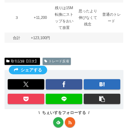
残りは15M
思ったより
転換にスト
普通のトレ
３
+11,200
伸びなくて
ップをおい
ード
残念
て放置
合計
+123,100円
取引記録【日次】
トレード反省
シェアする
ちぇいすをフォローする