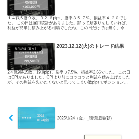
１４戦５勝９敗、３２.６pips、勝率３５.７%、損益率４.２０でし
た。 この日は雇用統計がありました。黙って順張りをしていれば、
利益が簡単に積み上がる相場でしたね。この日だけでは無く、今週
は大相場な日が多く大きく稼げる週でした。（私は少額...
2023.12.12(火)のトレード結果
取引記録【日次】
2４戦9勝15敗、19.9pips、勝率３7.5%、損益率2.66でした。 この日
はCPIがありました。CPIより前にコツコツと利益を積み上げました
が、その利益を失いたくないと思ってしまい数pipsでポジションを
手仕舞ってしまいました。それ...
2025/1/24（金）_環境認識(朝)