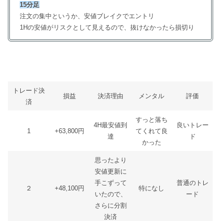
15分足
注文の集中というか、安値ブレイクでエントリ
1Hの安値がリスクとして見えるので、抜けなかったら損切り
トレード決
損益
決済理由
メンタル
評価
済
すっと落ち
4H最安値到
良いトレー
1
+63,800円
てくれて良
達
ド
かった
思ったより
安値更新に
手こずって
普通のトレ
２
+48,100円
特になし
いたので、
ード
さらに分割
決済